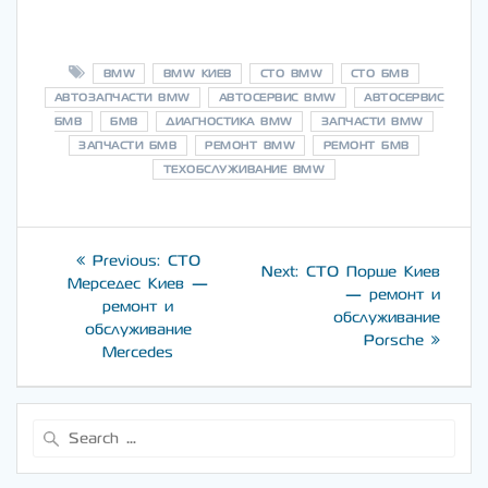
BMW
BMW КИЕВ
CТО BMW
CТО БМВ
АВТОЗАПЧАСТИ BMW
АВТОСЕРВИС BMW
АВТОСЕРВИС
БМВ
БМВ
ДИАГНОСТИКА BMW
ЗАПЧАСТИ BMW
ЗАПЧАСТИ БМВ
РЕМОНТ BMW
РЕМОНТ БМВ
ТЕХОБСЛУЖИВАНИЕ BMW
Навигация
Previous
Previous:
СТО
Next
Next:
СТО Порше Киев
post:
по
Мерседес Киев —
post:
— ремонт и
ремонт и
обслуживание
записям
обслуживание
Porsche
Mercedes
Search
for: