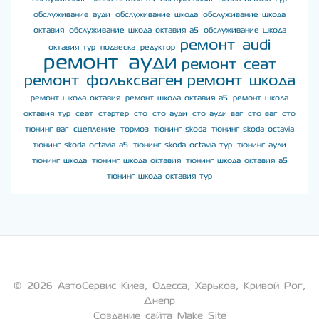
обслуживание ауди
обслуживание шкода
обслуживание шкода
октавия
обслуживание шкода октавия а5
обслуживание шкода
ремонт audi
октавия тур
подвеска
редуктор
ремонт ауди
ремонт сеат
ремонт фольксваген
ремонт шкода
ремонт шкода октавия
ремонт шкода октавия а5
ремонт шкода
октавия тур
сеат
стартер
сто
сто ауди
сто ауди ваг
сто ваг
сто
тюнинг ваг
сцепление
тормоз
тюнинг skoda
тюнинг skoda octavia
тюнинг skoda octavia a5
тюнинг skoda octavia тур
тюнинг ауди
тюнинг шкода
тюнинг шкода октавия
тюнинг шкода октавия а5
тюнинг шкода октавия тур
© 2026 АвтоСервис Киев, Одесса, Харьков, Кривой Рог,
Днепр
Создание сайта Make Site