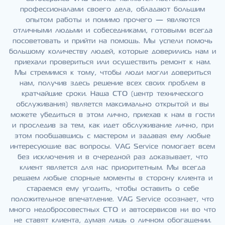
профессионалами своего дела, обладают большим
опытом работы и помимо прочего — являются
отличными людьми и собеседниками, готовыми всегда
посоветовать и прийти на помощь. Мы успели помочь
большому количеству людей, которые доверились нам и
приехали провериться или осуществить ремонт к нам.
Мы стремимся к тому, чтобы люди могли довериться
нам, получив здесь решение всех своих проблем в
кратчайшие сроки. Наша СТО (центр технического
обслуживания) является максимально открытой и вы
можете убедиться в этом лично, приехав к нам в гости
и проследив за тем, как идет обслуживание лично, при
этом пообщавшись с мастером и задавая ему любые
интересующие вас вопросы. VAG Service помогает всем
без исключения и в очередной раз доказывает, что
клиент является для нас приоритетным. Мы всегда
решаем любые спорные моменты в сторону клиента и
стараемся ему угодить, чтобы оставить о себе
положительное впечатление. VAG Service осознает, что
много недобросовестных СТО и автосервисов ни во что
не ставят клиента, думая лишь о личном обогащении.