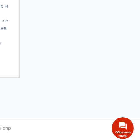
их и
 со
не.
е
непр
Обратная
связь