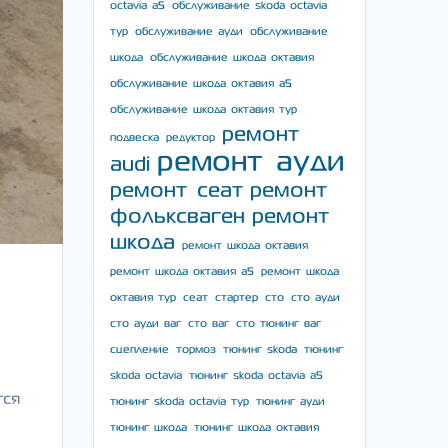
octavia a5
обслуживание skoda octavia
тур
обслуживание ауди
обслуживание
шкода
обслуживание шкода октавия
обслуживание шкода октавия а5
обслуживание шкода октавия тур
ремонт
подвеска
редуктор
ремонт ауди
audi
ремонт сеат
ремонт
фольксваген
ремонт
шкода
ремонт шкода октавия
ремонт шкода октавия а5
ремонт шкода
октавия тур
сеат
стартер
сто
сто ауди
сто ауди ваг
сто ваг
сто тюнинг ваг
сцепление
тормоз
тюнинг skoda
тюнинг
skoda octavia
тюнинг skoda octavia a5
тся
тюнинг skoda octavia тур
тюнинг ауди
тюнинг шкода
тюнинг шкода октавия