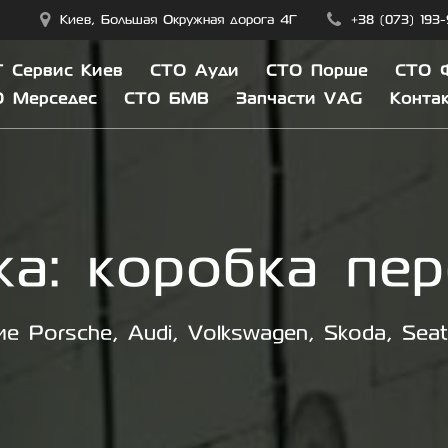
Киев, Большая Окружная дорога 4Г
+38 (073) 193
 Сервис Киев
СТО Ауди
СТО Порше
СТО 
О Мерседес
СТО БМВ
Запчасти VAG
Конта
ка:
коробка пер
е Porsche, Audi, Volkswagen, Skoda, Sea