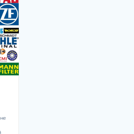
ине
й