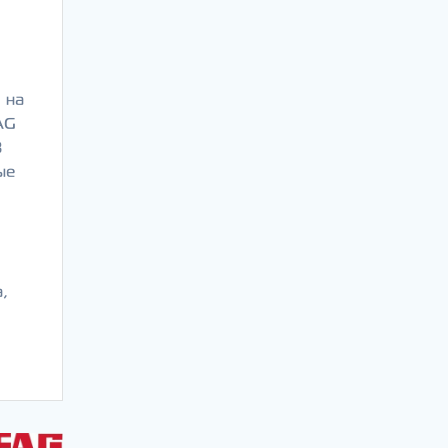
 на
AG
В
ые
й
,