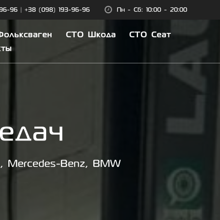
-96-96
|
+38 (098) 193-96-96
Пн - Сб: 10:00 - 20:00
Фольксваген
СТО Шкода
СТО Сеат
кты
едач
t, Mercedes-Benz, BMW