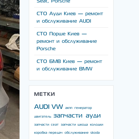
Seat, Porsche
СТО Ауди Киев — ремонт
и обслуживание AUDI
СТО Порше Киев —
ремонт и обслуживание
Porsche
СТО БМВ Киев — ремонт
и обслуживание BMW
МЕТКИ
AUDI
VW
акпп
генератор
запчасти ауди
двигатель
запчасти сеат
запчасти шкода
колодки
коробка передач
обслуживание skoda