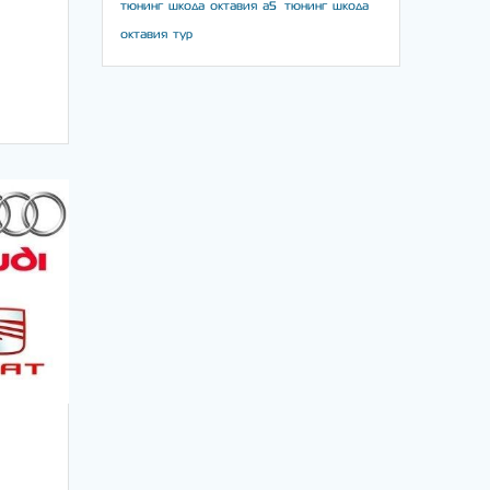
тюнинг шкода октавия а5
тюнинг шкода
октавия тур