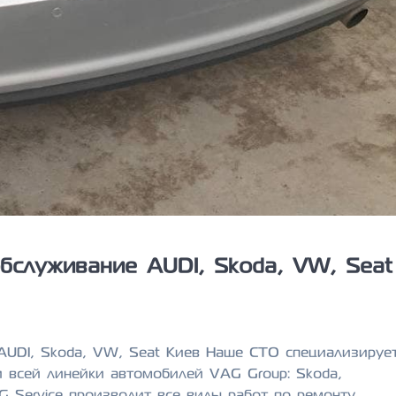
бслуживание AUDI, Skoda, VW, Seat
AUDI, Skoda, VW, Seat Киев Наше СТО специализируе
и всей линейки автомобилей VAG Group: Skoda,
AG Service производит все виды работ по ремонту,