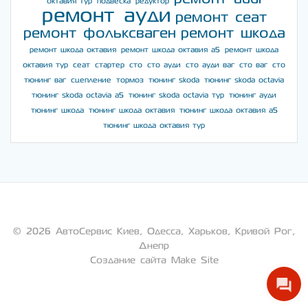
октавия тур
подвеска
редуктор
ремонт ауди
ремонт сеат
ремонт фольксваген
ремонт шкода
ремонт шкода октавия
ремонт шкода октавия а5
ремонт шкода
октавия тур
сеат
стартер
сто
сто ауди
сто ауди ваг
сто ваг
сто
тюнинг ваг
сцепление
тормоз
тюнинг skoda
тюнинг skoda octavia
тюнинг skoda octavia a5
тюнинг skoda octavia тур
тюнинг ауди
тюнинг шкода
тюнинг шкода октавия
тюнинг шкода октавия а5
тюнинг шкода октавия тур
© 2026 АвтоСервис Киев, Одесса, Харьков, Кривой Рог,
Днепр
Создание сайта Make Site