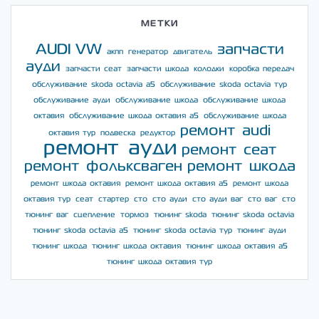
МЕТКИ
AUDI
VW
запчасти
акпп
генератор
двигатель
ауди
запчасти сеат
запчасти шкода
колодки
коробка передач
обслуживание skoda octavia a5
обслуживание skoda octavia тур
обслуживание ауди
обслуживание шкода
обслуживание шкода
октавия
обслуживание шкода октавия а5
обслуживание шкода
ремонт audi
октавия тур
подвеска
редуктор
ремонт ауди
ремонт сеат
ремонт фольксваген
ремонт шкода
ремонт шкода октавия
ремонт шкода октавия а5
ремонт шкода
октавия тур
сеат
стартер
сто
сто ауди
сто ауди ваг
сто ваг
сто
тюнинг ваг
сцепление
тормоз
тюнинг skoda
тюнинг skoda octavia
тюнинг skoda octavia a5
тюнинг skoda octavia тур
тюнинг ауди
тюнинг шкода
тюнинг шкода октавия
тюнинг шкода октавия а5
тюнинг шкода октавия тур