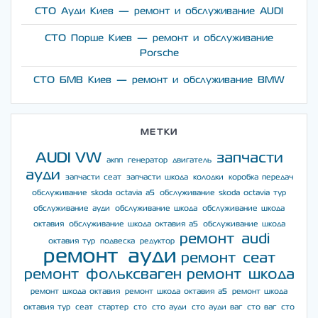
СТО Ауди Киев — ремонт и обслуживание AUDI
СТО Порше Киев — ремонт и обслуживание
Porsche
СТО БМВ Киев — ремонт и обслуживание BMW
МЕТКИ
AUDI
VW
запчасти
акпп
генератор
двигатель
ауди
запчасти сеат
запчасти шкода
колодки
коробка передач
обслуживание skoda octavia a5
обслуживание skoda octavia тур
обслуживание ауди
обслуживание шкода
обслуживание шкода
октавия
обслуживание шкода октавия а5
обслуживание шкода
ремонт audi
октавия тур
подвеска
редуктор
ремонт ауди
ремонт сеат
ремонт фольксваген
ремонт шкода
ремонт шкода октавия
ремонт шкода октавия а5
ремонт шкода
октавия тур
сеат
стартер
сто
сто ауди
сто ауди ваг
сто ваг
сто