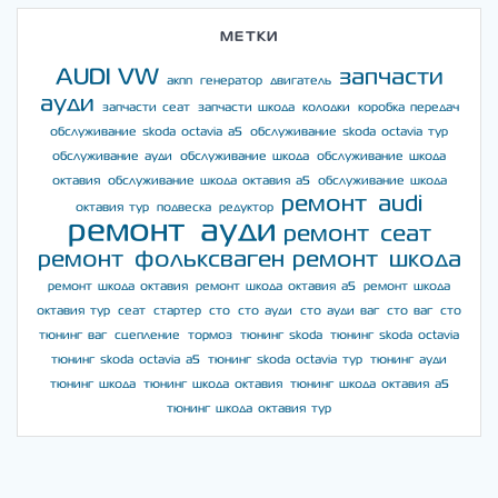
МЕТКИ
AUDI
VW
запчасти
акпп
генератор
двигатель
ауди
запчасти сеат
запчасти шкода
колодки
коробка передач
обслуживание skoda octavia a5
обслуживание skoda octavia тур
обслуживание ауди
обслуживание шкода
обслуживание шкода
октавия
обслуживание шкода октавия а5
обслуживание шкода
ремонт audi
октавия тур
подвеска
редуктор
ремонт ауди
ремонт сеат
ремонт фольксваген
ремонт шкода
ремонт шкода октавия
ремонт шкода октавия а5
ремонт шкода
октавия тур
сеат
стартер
сто
сто ауди
сто ауди ваг
сто ваг
сто
тюнинг ваг
сцепление
тормоз
тюнинг skoda
тюнинг skoda octavia
тюнинг skoda octavia a5
тюнинг skoda octavia тур
тюнинг ауди
тюнинг шкода
тюнинг шкода октавия
тюнинг шкода октавия а5
тюнинг шкода октавия тур