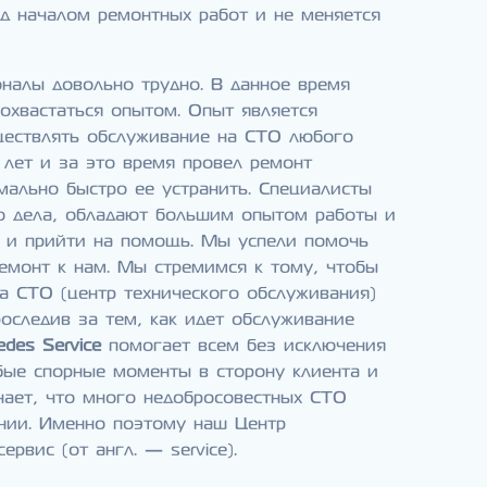
ед началом ремонтных работ и не меняется
налы довольно трудно. В данное время
охвастаться опытом. Опыт является
ществлять обслуживание на СТО любого
 лет и за это время провел ремонт
ально быстро ее устранить. Специалисты
о дела, обладают большим опытом работы и
 и прийти на помощь. Мы успели помочь
емонт к нам. Мы стремимся к тому, чтобы
а СТО (центр технического обслуживания)
оследив за тем, как идет обслуживание
edes Service
помогает всем без исключения
бые спорные моменты в сторону клиента и
ает, что много недобросовестных СТО
ении. Именно поэтому наш Центр
вис (от англ. — service).