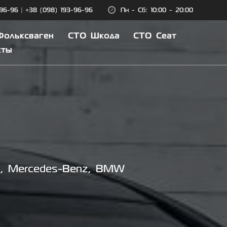
-96-96
|
+38 (098) 193-96-96
Пн - Сб: 10:00 - 20:00
Фольксваген
СТО Шкода
СТО Сеат
кты
t, Mercedes-Benz, BMW