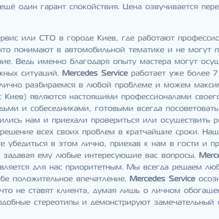
ещё один гарант спокойствия. Цена озвучивается пер
рвис или СТО в городе Киев, где работают профессио
что понимают в автомобильной тематике и не могут п
ие. Ведь именно благодаря опыту мастера могут осу
жных ситуаций.
Mercedes Service
работает уже более 7
лично разбираемся в любой проблеме и можем максим
 Киев) являются настоящими профессионалами своег
ьми и собеседниками, готовыми всегда посоветовать
ились нам и приехали провериться или осуществить р
 решение всех своих проблем в кратчайшие сроки. Наш
 убедиться в этом лично, приехав к нам в гости и пр
и задавая ему любые интересующие вас вопросы.
Merc
 является для нас приоритетным. Мы всегда решаем лю
ебе положительное впечатление.
Mercedes Service
осозн
 что не ставят клиента, думая лишь о личном обогащ
добные стереотипы и демонстрируют замечательный сер