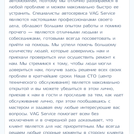
автомобилей, поэтому мы отлично разбираемся в
любой проблеме и можем максимально быстро ее
устранить. Специалисты автосервиса VAG Service
являются настоящими профессионалами своего
дела, обладают большим опытом работы и помимо
прочего — являются отличными людьми и
собеседниками, готовыми всегда посоветовать и
прийти на помощь. Мы успели помочь большому
количеству людей, которые доверились нам и
приехали провериться или осуществить ремонт к
нам. Мы стремимся к тому, чтобы люди могли
довериться нам, получив здесь решение всех своих
проблем в кратчайшие сроки. Наша СТО (центр
технического обслуживания) является максимально
открытой и вы можете убедиться в этом лично,
приехав к нам в гости и проследив за тем, как идет
обслуживание лично, при этом пообщавшись с
мастером и задавая ему любые интересующие вас
вопросы. VAG Service помогает всем без
исключения и в очередной раз доказывает, что
клиент является для нас приоритетным. Мы всегда
решаем любые спорные моменты в сторону клиента