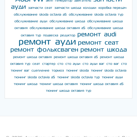
акпп
генератор
двигатель
ауди
запчасти сеат
запчасти шкода
колодки
коробка передач
обслуживание skoda octavia a5
обслуживание skoda octavia тур
обслуживание ауди
обслуживание шкода
обслуживание шкода
октавия
обслуживание шкода октавия а5
обслуживание шкода
ремонт audi
октавия тур
подвеска
редуктор
ремонт ауди
ремонт сеат
ремонт фольксваген
ремонт шкода
ремонт шкода октавия
ремонт шкода октавия а5
ремонт шкода
октавия тур
сеат
стартер
сто
сто ауди
сто ауди ваг
сто ваг
сто
тюнинг ваг
сцепление
тормоз
тюнинг skoda
тюнинг skoda octavia
тюнинг skoda octavia a5
тюнинг skoda octavia тур
тюнинг ауди
тюнинг шкода
тюнинг шкода октавия
тюнинг шкода октавия а5
тюнинг шкода октавия тур