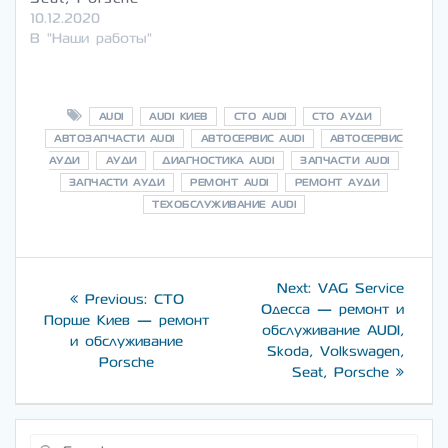
10.12.2020
В "Наши работы"
AUDI
AUDI КИЕВ
CТО AUDI
CТО АУДИ
АВТОЗАПЧАСТИ AUDI
АВТОСЕРВИС AUDI
АВТОСЕРВИС
АУДИ
АУДИ
ДИАГНОСТИКА AUDI
ЗАПЧАСТИ AUDI
ЗАПЧАСТИ АУДИ
РЕМОНТ AUDI
РЕМОНТ АУДИ
ТЕХОБСЛУЖИВАНИЕ AUDI
Навигация
Next
Next:
VAG Service
Previous
Previous:
СТО
post:
по
Одесса — ремонт и
post:
Порше Киев — ремонт
обслуживание AUDI,
и обслуживание
записям
Skoda, Volkswagen,
Porsche
Seat, Porsche
Search