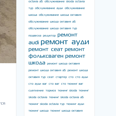
octavia a5
обслуживание skoda octavia
тур
обслуживание ауди
обслуживание
шкода
обслуживание шкода октавия
обслуживание шкода октавия а5
обслуживание шкода октавия тур
ремонт
подвеска
редуктор
ремонт ауди
audi
ремонт сеат
ремонт
фольксваген
ремонт
шкода
ремонт шкода октавия
ремонт шкода октавия а5
ремонт шкода
октавия тур
сеат
стартер
сто
сто ауди
сто ауди ваг
сто ваг
сто тюнинг ваг
сцепление
тормоз
тюнинг skoda
тюнинг
skoda octavia
тюнинг skoda octavia a5
тся
тюнинг skoda octavia тур
тюнинг ауди
тюнинг шкода
тюнинг шкода октавия