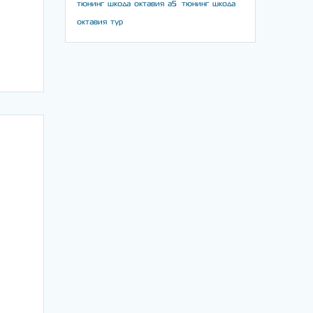
тюнинг шкода октавия а5
тюнинг шкода
октавия тур