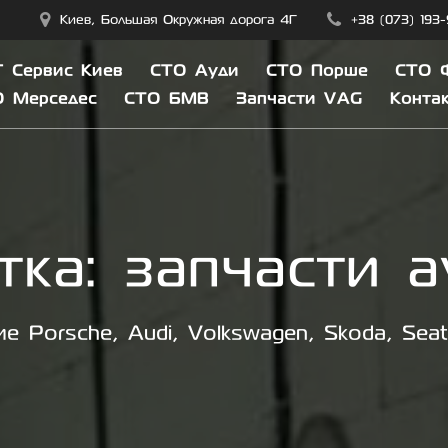
Киев, Большая Окружная дорога 4Г
+38 (073) 193
 Сервис Киев
СТО Ауди
СТО Порше
СТО 
О Мерседес
СТО БМВ
Запчасти VAG
Конта
тка:
запчасти а
е Porsche, Audi, Volkswagen, Skoda, Sea