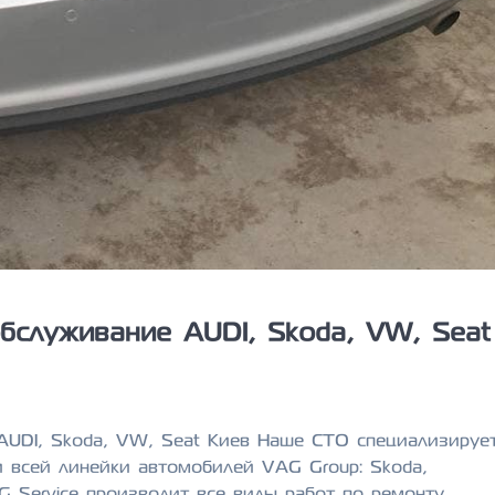
бслуживание AUDI, Skoda, VW, Seat
AUDI, Skoda, VW, Seat Киев Наше СТО специализируе
и всей линейки автомобилей VAG Group: Skoda,
AG Service производит все виды работ по ремонту,