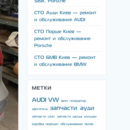
Seat, Porsche
СТО Ауди Киев — ремонт
и обслуживание AUDI
СТО Порше Киев —
ремонт и обслуживание
Porsche
СТО БМВ Киев — ремонт
и обслуживание BMW
МЕТКИ
AUDI
VW
акпп
генератор
запчасти ауди
двигатель
запчасти сеат
запчасти шкода
колодки
коробка передач
обслуживание skoda