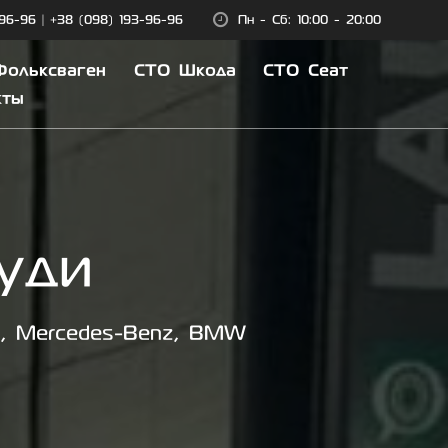
-96-96
|
+38 (098) 193-96-96
Пн - Сб: 10:00 - 20:00
Фольксваген
СТО Шкода
СТО Сеат
кты
уди
t, Mercedes-Benz, BMW