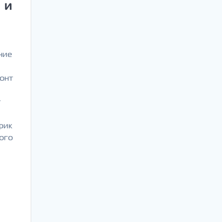
 и
ние
онт
т
рик
ого