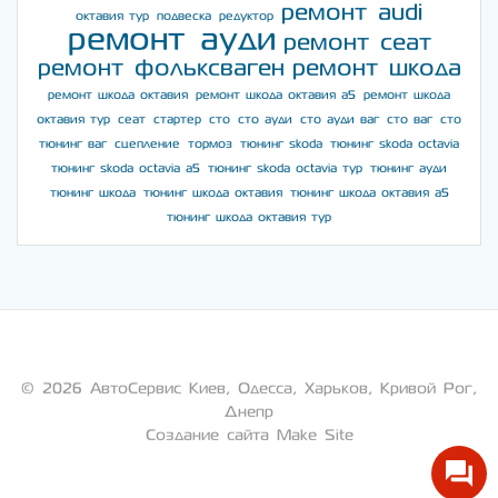
ремонт audi
октавия тур
подвеска
редуктор
ремонт ауди
ремонт сеат
ремонт фольксваген
ремонт шкода
ремонт шкода октавия
ремонт шкода октавия а5
ремонт шкода
октавия тур
сеат
стартер
сто
сто ауди
сто ауди ваг
сто ваг
сто
тюнинг ваг
сцепление
тормоз
тюнинг skoda
тюнинг skoda octavia
тюнинг skoda octavia a5
тюнинг skoda octavia тур
тюнинг ауди
тюнинг шкода
тюнинг шкода октавия
тюнинг шкода октавия а5
тюнинг шкода октавия тур
© 2026 АвтоСервис Киев, Одесса, Харьков, Кривой Рог,
Днепр
Создание сайта Make Site