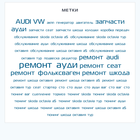
МЕТКИ
AUDI
VW
запчасти
акпп
генератор
двигатель
ауди
запчасти сеат
запчасти шкода
колодки
коробка передач
обслуживание skoda octavia a5
обслуживание skoda octavia тур
обслуживание ауди
обслуживание шкода
обслуживание шкода
октавия
обслуживание шкода октавия а5
обслуживание шкода
ремонт audi
октавия тур
подвеска
редуктор
ремонт ауди
ремонт сеат
ремонт фольксваген
ремонт шкода
ремонт шкода октавия
ремонт шкода октавия а5
ремонт шкода
октавия тур
сеат
стартер
сто
сто ауди
сто ауди ваг
сто ваг
сто
тюнинг ваг
сцепление
тормоз
тюнинг skoda
тюнинг skoda octavia
тюнинг skoda octavia a5
тюнинг skoda octavia тур
тюнинг ауди
тюнинг шкода
тюнинг шкода октавия
тюнинг шкода октавия а5
тюнинг шкода октавия тур